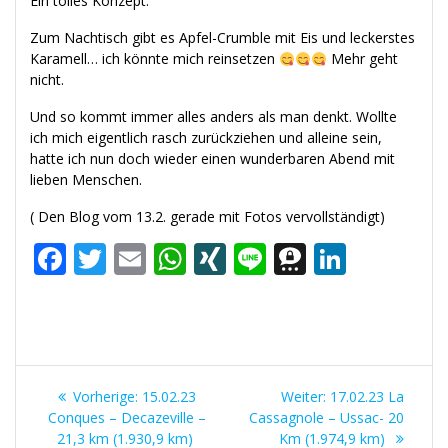
Ein tolles Konzept.
Zum Nachtisch gibt es Apfel-Crumble mit Eis und leckerstes
Karamell… ich könnte mich reinsetzen
Mehr geht
nicht.
Und so kommt immer alles anders als man denkt. Wollte
ich mich eigentlich rasch zurückziehen und alleine sein,
hatte ich nun doch wieder einen wunderbaren Abend mit
lieben Menschen.
( Den Blog vom 13.2. gerade mit Fotos vervollständigt)
F
T
E
W
XI
Li
T
Li
ac
w
m
h
N
n
h
n
e
itt
ai
at
G
e
re
k
b
er
l
s
e
e
Beitrags-
o
A
m
dI
Vorheriger
Nächster
Vorherige:
15.02.23
Weiter:
17.02.23 La
o
p
a
n
Navigation
Beitrag:
Beitrag:
Conques – Decazeville –
Cassagnole – Ussac- 20
21,3 km (1.930,9 km)
Km (1.974,9 km)