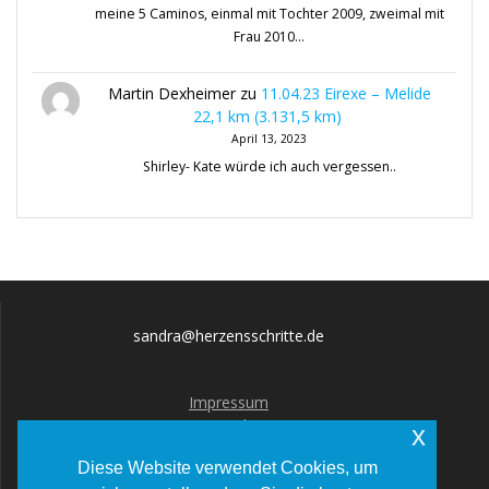
meine 5 Caminos, einmal mit Tochter 2009, zweimal mit
Frau 2010…
Martin Dexheimer
zu
11.04.23 Eirexe – Melide
22,1 km (3.131,5 km)
April 13, 2023
Shirley- Kate würde ich auch vergessen..
sandra@herzensschritte.de
Impressum
Datenschutz
x
Diese Website verwendet Cookies, um