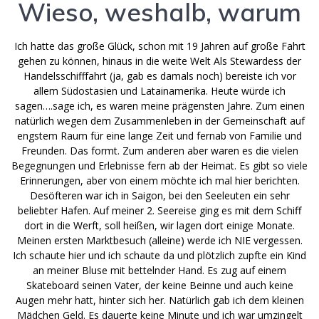
Wieso, weshalb, warum
Ich hatte das große Glück, schon mit 19 Jahren auf große Fahrt
gehen zu können, hinaus in die weite Welt Als Stewardess der
Handelsschifffahrt (ja, gab es damals noch) bereiste ich vor
allem Südostasien und Latainamerika. Heute würde ich
sagen….sage ich, es waren meine prägensten Jahre. Zum einen
natürlich wegen dem Zusammenleben in der Gemeinschaft auf
engstem Raum für eine lange Zeit und fernab von Familie und
Freunden. Das formt. Zum anderen aber waren es die vielen
Begegnungen und Erlebnisse fern ab der Heimat. Es gibt so viele
Erinnerungen, aber von einem möchte ich mal hier berichten.
Desöfteren war ich in Saigon, bei den Seeleuten ein sehr
beliebter Hafen. Auf meiner 2. Seereise ging es mit dem Schiff
dort in die Werft, soll heißen, wir lagen dort einige Monate.
Meinen ersten Marktbesuch (alleine) werde ich NIE vergessen.
Ich schaute hier und ich schaute da und plötzlich zupfte ein Kind
an meiner Bluse mit bettelnder Hand. Es zug auf einem
Skateboard seinen Vater, der keine Beinne und auch keine
Augen mehr hatt, hinter sich her. Natürlich gab ich dem kleinen
Mädchen Geld. Es dauerte keine Minute und ich war umzingelt