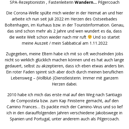
SPA-Rezeptionistin , Fastenleiterin
Wandern…
Pilgercoach
Die Corona-Welle spülte mich wieder in der Heimat an und hier
arbeite ich nun seit Juli 2022 im Herzen des Ostseebades
Boltenhagen, im Kurhaus bzw. in der Touristinformation. Genau,
das sind schon mehr als 2 Jahre und wen wundert es da, dass
die weite Welt schon wieder nach mir ruft
Und so startet
meine Auszeit / mein Sabbatical am 1.11.2022
Zugegeben, meine Eltern habe ich mit so oft wechselnden Jobs
nicht so wirklich glücklich machen können und es hat auch lange
gedauert, selbst zu akzeptieren, dass ich eben etwas anders bin.
Ein roter Faden spinnt sich aber doch durch meinen beruflichen
Lebensweg – (Vollblut-)Dienstleisterin. Immer mit ganzem
Herzen dabei.
2010 habe ich mich das erste mal auf den Weg nach Santiago
de Compostela bzw. zum Kap Finisterre gemacht, auf den
Camino Frances… Es packte mich der Camino-Virus und so lief
ich in den darauffolgenden Jahren verschiedene Jakobswege in
Spanien und Portugal, unter anderem auch als Pilgercoach.