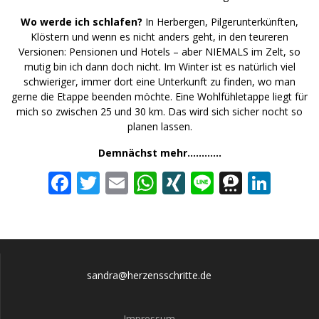
Wo werde ich schlafen?
In Herbergen, Pilgerunterkünften,
Klöstern und wenn es nicht anders geht, in den teureren
Versionen: Pensionen und Hotels – aber NIEMALS im Zelt, so
mutig bin ich dann doch nicht. Im Winter ist es natürlich viel
schwieriger, immer dort eine Unterkunft zu finden, wo man
gerne die Etappe beenden möchte. Eine Wohlfühletappe liegt für
mich so zwischen 25 und 30 km. Das wird sich sicher nocht so
planen lassen.
Demnächst mehr…………
F
T
E
W
XI
Li
T
Li
ac
w
m
h
N
n
h
n
e
itt
ai
at
G
e
re
k
b
er
l
s
e
e
o
A
m
dI
sandra@herzensschritte.de
o
p
a
n
Impressum