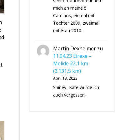
sehr emotional. erinnert
mich an meine 5
Caminos, einmal mit
h
Tochter 2009, zweimal
e
mit Frau 2010…
nd
Martin Dexheimer
zu
11.04.23 Eirexe –
Melide 22,1 km
ut
(3.131,5 km)
April 13, 2023
Shirley- Kate würde ich
auch vergessen..