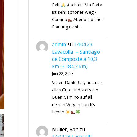
Ralf
Auch die Via Plata
ist sehr schöner Weg /
Camino
Aber bei deiner
Planung nicht…
admin
zu
14.04.23
Lavacolla – Santiago
de Compostela 10,3
km (3.184,2 km)
Juni 22, 2023
Vielen Dank Ralf, auch dir
alles Gute und stets ein
Buen Camino auf all
deinen Wegen durch‘s
Leben
Müller, Ralf
zu
14.04.23 Lavacolla –