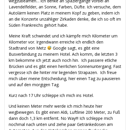
wegzubeamen… ich denke an Spaziergänge vorbei an
Lavendelfelder, an Sonne, Farben, Düfte. Ich versuche, dem
Autolärm keinen Platz in meinem Kopf zu geben, indem ich
an die Konzerte unzähliger Zirkaden denke, die ich so oft im
Süden Frankreichs gehört habe.
Meine Kraft schwindet und ich kämpfe mich Kilometer um
Kilometer vor. Irgendwann erreiche ich endlich den
Stadtrand von Metz
Google sagt, es gibt eine
Busverbindung zu meinem Hotel. Ach komm, die letzten 3
km bekomme ich jetzt auch noch hin. Ich passiere etliche
Brücken und es gibt einen herrlichen Sonnenuntergang. Fast
vergesse ich die hinter mir liegenden Strapazen. Ich freue
mich über meine Entscheidung, hier einen Tag zu pausieren
und auf den morgigen Tag.
Kurz nach 17 Uhr schleppe ich mich ins Hotel.
Und keinen Meter mehr werde ich mich heute hier
wegbewegen. Es gibt einen Aldi, Luftlinie 200 Meter, zu Fuß
dann doch 1,3 km entfernt. No Way!!! Ich schleppe mich
nochmal nach unten und ziehe paar Getränkedosen am