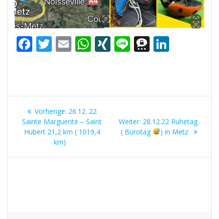
F
T
E
W
XI
Li
T
Li
ac
w
m
h
N
n
h
n
e
itt
ai
at
G
e
re
k
b
er
l
s
e
e
Beitrags-
o
A
m
dI
Vorheriger
Vorherige:
26.12. 22
o
p
a
n
Navigation
Beitrag:
Nächster
Sainte Marguerite – Saint
Weiter:
28.12.22 Ruhetag
Beitrag:
Hubert 21,2 km ( 1019,4
k
p
( Bürotag
) in Metz
km)