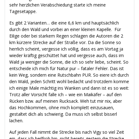
sehr herzlichen Verabschiedung starte ich meine
Tagesetappe.
Es gibt 2 Varianten… die eine 6,6 km und hauptsächlich
durch den Wald und vorbei an einer kleinen Kapelle. Für
Eilige oder bei starkem Regen schlagen die Autoren die 2
km kürzere Strecke auf der Straße vor. Da die Sonne so
herrlich scheint, vergesse ich völlig, dass es am Vortag ja
wieder kräftig geschüttet hat und vergesse auch, dass im
Wald ja weniger die Sonne, die ich so sehr liebe, scheint. So
entscheide ich mich für Natur pur – fataler Fehler. Das ist
kein Weg, sondern eine Rutschbahn PUR. So eiere ich durch
den Wald, jeden Schritt wohl bedacht und trotzdem komme
ich einige Male mächtig ins Wanken und dann ist es so weit:
Trotz aller Vorsicht falle ich – wie ein Maikäfer – auf den
Rücken bzw. auf meinen Rucksack. Weh tut mir nix, aber
das Hochkommen, ohne mich komplett einzusauen,
gestaltet dich als schwierig. Da muss ich selbst bisserl
lachen.
Auf jeden Fall nimmt die Strecke bis nach Vigy so viel Zeit
ein, dass ich heilfroh bin, nicht bereits gestern die Strecke