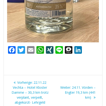
F
T
E
W
XI
Li
T
Li
ac
w
m
h
N
n
h
n
e
itt
ai
at
G
e
re
k
b
er
l
s
e
e
Beitrags-
o
A
m
dI
Vorheriger
Vorherige:
22.11.22
o
p
a
n
Navigation
Beitrag:
Nächster
Vechta – Hotel Kloster
Weiter:
24.11. Vörden –
Beitrag:
Damme – 30,3 km trotz
k
p
Engter 19,3 km (441
verplant, verpeilt,
km)
abgekürzt- Lehrgeld