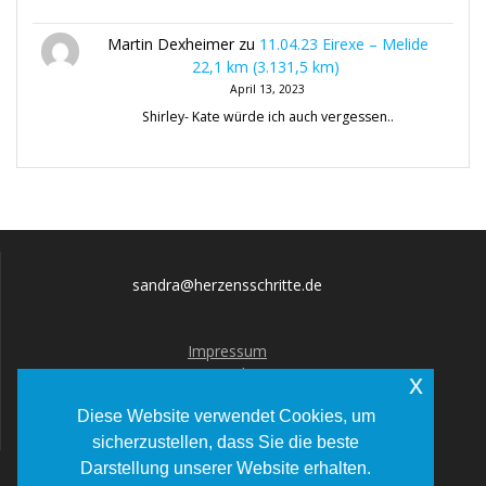
Martin Dexheimer
zu
11.04.23 Eirexe – Melide
22,1 km (3.131,5 km)
April 13, 2023
Shirley- Kate würde ich auch vergessen..
sandra@herzensschritte.de
Impressum
Datenschutz
x
Diese Website verwendet Cookies, um
sicherzustellen, dass Sie die beste
Darstellung unserer Website erhalten.