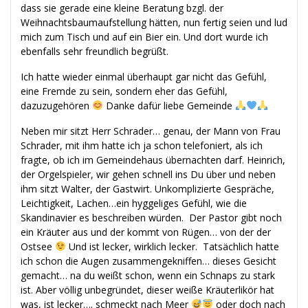
dass sie gerade eine kleine Beratung bzgl. der
Weihnachtsbaumaufstellung hätten, nun fertig seien und lud
mich zum Tisch und auf ein Bier ein. Und dort wurde ich
ebenfalls sehr freundlich begrüßt.
Ich hatte wieder einmal überhaupt gar nicht das Gefühl,
eine Fremde zu sein, sondern eher das Gefühl,
dazuzugehören
Danke dafür liebe Gemeinde
Neben mir sitzt Herr Schrader… genau, der Mann von Frau
Schrader, mit ihm hatte ich ja schon telefoniert, als ich
fragte, ob ich im Gemeindehaus übernachten darf. Heinrich,
der Orgelspieler, wir gehen schnell ins Du über und neben
ihm sitzt Walter, der Gastwirt. Unkomplizierte Gespräche,
Leichtigkeit, Lachen…ein hyggeliges Gefühl, wie die
Skandinavier es beschreiben würden. Der Pastor gibt noch
ein Kräuter aus und der kommt von Rügen… von der der
Ostsee
Und ist lecker, wirklich lecker. Tatsächlich hatte
ich schon die Augen zusammengekniffen… dieses Gesicht
gemacht… na du weißt schon, wenn ein Schnaps zu stark
ist. Aber völlig unbegründet, dieser weiße Kräuterlikör hat
was, ist lecker…. schmeckt nach Meer
oder doch nach