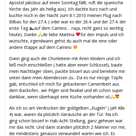
Apostel Jakobus auf einen Sonntag fällt, ruft die spanische
Kirche das Jahr als heilig aus). Ich dachte kurz nach und
buchte noch in der Nacht zum 8.1.2010 meinen Flug nach
Bilbao für den 27.4. ( oder war es der 26.4. und der 27.4. der
erste Tag
auf dem Camino… naja, nicht ganz so wichtig
heute). Danke
dir liebe Martina
für den Impuls und ich
wünschte, irgendwann gehst du auch mal die eine oder
andere Etappe auf dem Camino
Dann ging auch die Chorleiterin mit ihren Kindern und ich
ließ mich einschließen ( hatte aber einen Schlüssel), baute
mein Nachtlager oben, packte bisserl aus und bereitete mir
unten dann mein Abendessen zu…Da es nur riesige Töpfe
gab, entschied ich mich für gebackenen Camembert aus
dem Backofen…wir Pilger sind flexibel und eh schon super
dankbar, wenn überhaupt eine Küche vorhanden ist
Als ich so am Verdrücken der goldgelben „Kugeln“ ( Ja!!! Alle
4) war, waren da plötzlich Geräusche an der Tür. Na ich
ging schon bisserl in Hab-Acht-Stellung, ganz geheuer war
mir das nicht. Und dann standen plötzlich 2 Männer vor mir,
die mindestens genauso verwundert waren wie ich. Es