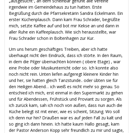
„ausgesucht“, an dem scheinbar gefühlt alle Vereine
irgendwie im Gemeindehaus zu tun hatten. Erste
Begrüßung durch die Pfarrsekretärin Sandra Eckelmann. Ein
erster Küchenplausch. Dann kam Frau Schrader, begrüßte
mich, setzte Kaffee auf und bot mir Kekse an und dann in
aller Ruhe ein Kaffeeplausch. Wie sich herausstellte, war
Frau Schrader schon in Boltenhagen zur Kur.
Um uns herum geschäftiges Treiben, aber ich hatte
überhaupt nicht den Eindruck, dass ich störte. In den Raum,
in dem die Pilger übernachten können ( obere Etage) , war
eine Probe oder Musikunterricht oder so. Ich konnte also
noch nicht rein. Unten liefen aufgeregt kleinere Kinder hin
und her, sie hatten gleich Tanzstunde.. oder übten sie für
den Heiligen Abend… ich weiß es nicht mehr so genau. So
entschied ich mich, erst einmal in den Supermarkt zu gehen
und für Abendessen, Frühstück und Proviant zu sorgen. Als
ich zurück kam, sah ich noch von außen, dass nun auch die
Küche belegt ist mit einer, wie es scheint, Sitzung. Wo soll
ich denn nur hin? Draußen war es auf jeden Fall zu kalt und
so ging ich dann hinein. Ich hatte kaum Hallo gesagt, kam
der Pastor Anderson Kopp sehr freundlich zu mir und sagte,