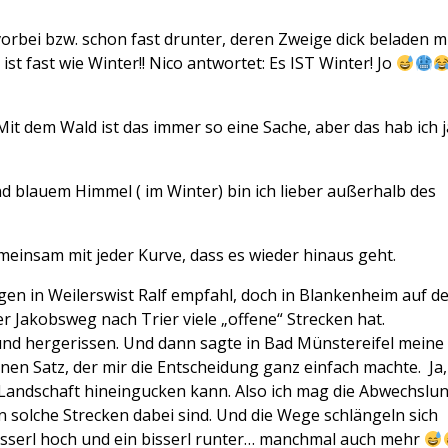
rbei bzw. schon fast drunter, deren Zweige dick beladen m
ist fast wie Winter!! Nico antwortet: Es IST Winter! Jo
Mit dem Wald ist das immer so eine Sache, aber das hab ich j
d blauem Himmel ( im Winter) bin ich lieber außerhalb des
meinsam mit jeder Kurve, dass es wieder hinaus geht.
agen in Weilerswist Ralf empfahl, doch in Blankenheim auf d
er Jakobsweg nach Trier viele „offene“ Strecken hat.
 und hergerissen. Und dann sagte in Bad Münstereifel meine
inen Satz, der mir die Entscheidung ganz einfach machte. Ja,
e Landschaft hineingucken kann. Also ich mag die Abwechslun
nn solche Strecken dabei sind. Und die Wege schlängeln sich
bisserl hoch und ein bisserl runter… manchmal auch mehr