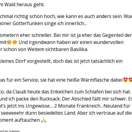
dem Wald heraus geht.
chmal richtig schön hoch, wie kann es auch anders sein. Wa
chöner Götterfunken singe ich innerlich…
lometern eher schneller. Bei mir ist ja eher das Gegenteil de
mit
Und irgendwann haben wir einen wundervollen
er schon von Weitem sichtbaren Basilika.
ines Dorf vorgestellt, doch das ist jetzt tatsächlich ein
s für ein Service, sie hat eine heiße Wärmflasche dabei
co, da Claudi heute das Enkelchen zum Schlafen bei sich hat.
d ich packe den Rucksack. Der Abschied fällt mir schwer. E
ht’s jetzt ins Ungewisse… 2 Monate Frankreich…Neuland für
 seeeeeehr dünn besiedeltes Land. Aber ich vertraue auf die
Moment auftauchen
selasagne.