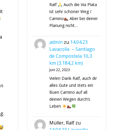
Ralf
Auch die Via Plata
it
ist sehr schöner Weg /
Camino
Aber bei deiner
Planung nicht…
a
admin
zu
14.04.23
Lavacolla – Santiago
de Compostela 10,3
km (3.184,2 km)
Juni 22, 2023
Vielen Dank Ralf, auch dir
en
alles Gute und stets ein
Buen Camino auf all
deinen Wegen durch‘s
Leben
g.
Müller, Ralf
zu
14.04.23 Lavacolla –