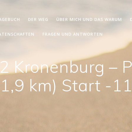
TAGEBUCH
DER WEG
ÜBER MICH UND DAS WARUM
ATENSCHAFTEN
FRAGEN UND ANTWORTEN
2 Kronenburg – P
1,9 km) Start -1