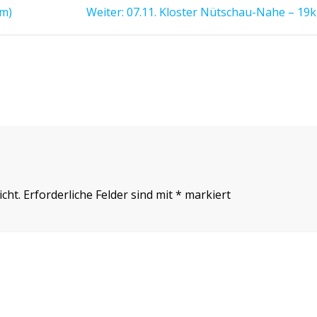
Nächster
km)
n
Weiter:
07.11. Kloster Nütschau-Nahe – 19
Beitrag:
cht.
Erforderliche Felder sind mit
*
markiert