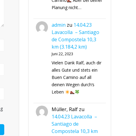
Camino
Aber bei deiner
Planung nicht…
admin
zu
14.04.23
Lavacolla – Santiago
de Compostela 10,3
km (3.184,2 km)
Juni 22, 2023
Vielen Dank Ralf, auch dir
alles Gute und stets ein
Buen Camino auf all
deinen Wegen durch‘s
Leben
ng
Müller, Ralf
zu
14.04.23 Lavacolla –
Santiago de
Compostela 10,3 km