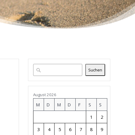
Suchen
August 2026
M
D
M
D
F
S
S
1
2
3
4
5
6
7
8
9