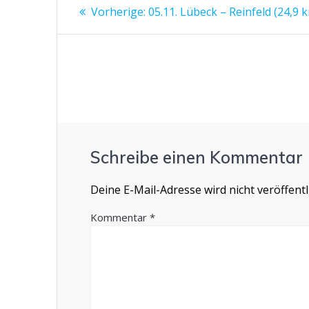
Beitrags-
Vorheriger
Vorherige:
o
05.11. Lübeck – Reinfeld (24,9 
p
a
Beitrag:
Navigation
k
p
Schreibe einen Kommentar
Deine E-Mail-Adresse wird nicht veröffentli
Kommentar
*