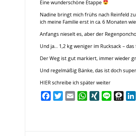
Eine wunderschöne Etappe
Nadine bringt mich frühs nach Reinfeld zu
ich meine Familie erst in ca. 6 Monaten wi
Anfangs nieselt es, aber der Regenponch
Und ja… 1,2 kg weniger im Rucksack – das 
Der Weg ist gut markiert, immer wieder g
Und regelmäßig Bänke, das ist doch super.
HIER schreibe ich später weiter
F
T
E
W
XI
Li
T
ac
w
m
h
N
n
h
e
itt
ai
at
G
e
re
b
er
l
s
e
o
A
m