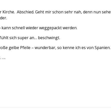
r Kirche. Abschied. Geht mir schon sehr nah, denn nun sehe
eder.
o kann schnell wieder weggepackt werden.
fühlt sich super an… beschwingt.
roße gelbe Pfeile – wunderbar, so kenne ich es von Spanien
 ….
Li
n
k
e
dI