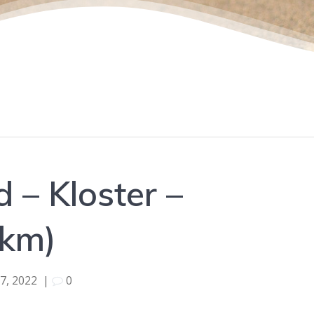
d – Kloster –
7km)
7, 2022
|
0