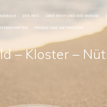
TAGEBUCH
DER WEG
ÜBER MICH UND DAS WARUM
ATENSCHAFTEN
FRAGEN UND ANTWORTEN
ld – Kloster – Nü