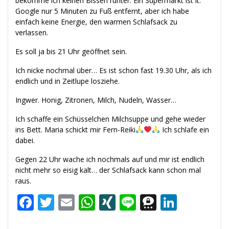
bekomme ich keinen Bissen runter. Ein Supermarkt ist lt.
Google nur 5 Minuten zu Fuß entfernt, aber ich habe
einfach keine Energie, den warmen Schlafsack zu
verlassen.
Es soll ja bis 21 Uhr geöffnet sein.
Ich nicke nochmal über… Es ist schon fast 19.30 Uhr, als ich
endlich und in Zeitlupe losziehe.
Ingwer. Honig, Zitronen, Milch, Nudeln, Wasser…
Ich schaffe ein Schüsselchen Milchsuppe und gehe wieder
ins Bett. Maria schickt mir Fern-Reiki
Ich schlafe ein
dabei.
Gegen 22 Uhr wache ich nochmals auf und mir ist endlich
nicht mehr so eisig kalt… der Schlafsack kann schon mal
raus.
F
T
E
W
XI
Li
T
Li
ac
w
m
h
N
n
h
n