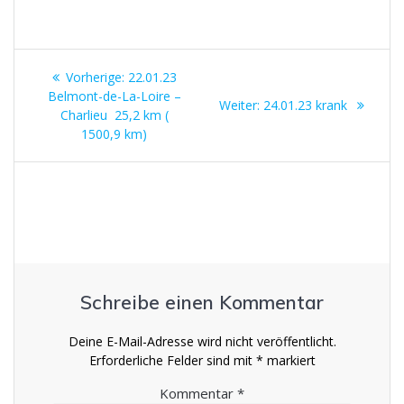
e
itt
ai
at
G
e
re
k
b
er
l
s
e
e
Beitrags-
o
A
m
dI
Vorheriger
Vorherige:
22.01.23
o
p
a
n
Navigation
Beitrag:
Belmont-de-La-Loire –
Nächster
Weiter:
24.01.23 krank
k
Charlieu 25,2 km (
p
Beitrag:
1500,9 km)
Schreibe einen Kommentar
Deine E-Mail-Adresse wird nicht veröffentlicht.
Erforderliche Felder sind mit
*
markiert
Kommentar
*